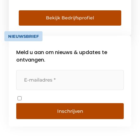
enthousiasme ontwerpen en creëren wij
zonweringen en pergola’s en accessoires
zoals glazen deuren, verlichtings- en
Bekijk Bedrijfsprofiel
geluidssystemen en verwarmingstoestellen.
Wij brengen het “Made in Italy” naar de
NIEUWSBRIEF
wereld, samen met uitmuntendheid in […]
Meld u aan om nieuws & updates te
ontvangen.
Inschrijven