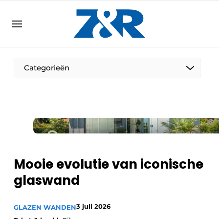
NL
zenronline.eu
NL
DE
EN
Categorieën
Mooie evolutie van iconische
glaswand
3 juli 2026
GLAZEN WANDEN