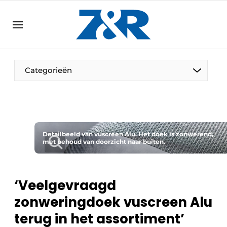
NL
zenronline.eu
NL
DE
EN
Categorieën
Detailbeeld van vuscreen Alu. Het doek is zonwerend,
met behoud van doorzicht naar buiten.
‘Veelgevraagd
zonweringdoek vuscreen Alu
terug in het assortiment’