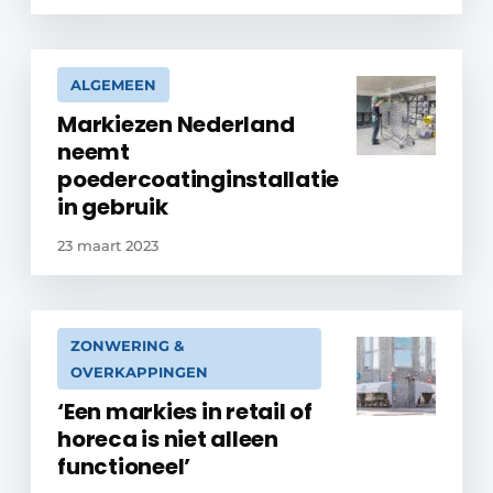
ALGEMEEN
Markiezen Nederland
neemt
poedercoatinginstallatie
in gebruik
23 maart 2023
ZONWERING &
OVERKAPPINGEN
‘Een markies in retail of
horeca is niet alleen
functioneel’