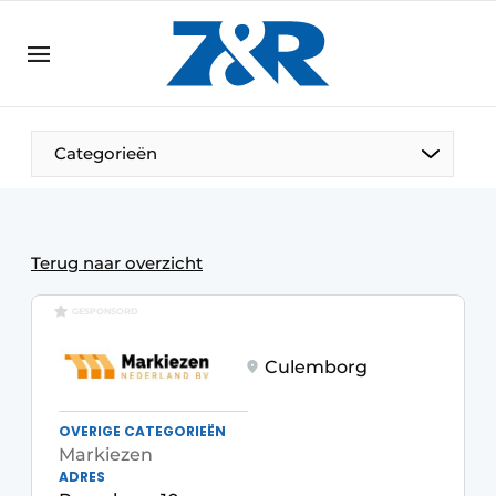
NL
zenronline.eu
NL
DE
EN
Categorieën
Terug naar overzicht
GESPONSORD
Culemborg
OVERIGE CATEGORIEËN
Markiezen
ADRES