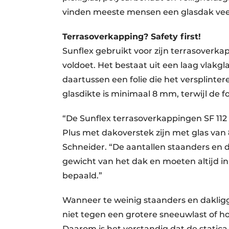
vinden meeste mensen een glasdak veel
Terrasoverkapping? Safety first!
Sunflex gebruikt voor zijn terrasoverk
voldoet. Het bestaat uit een laag vlakgl
daartussen een folie die het versplinte
glasdikte is minimaal 8 mm, terwijl de fo
“De Sunflex terrasoverkappingen SF 112 e
Plus met dakoverstek zijn met glas van 8
Schneider. “De aantallen staanders en d
gewicht van het dak en moeten altijd in
bepaald.”
Wanneer te weinig staanders en dakligg
niet tegen een grotere sneeuwlast of ho
Daarom is het verstandig dat de statica