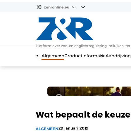
NL
zenronline.eu
NL
DE
EN
Platform over zon-en daglichtregulering, rolluiken, te
Algemeen
Productinformatie
Aandrijving
Wat bepaalt de keuze
29 januari 2019
ALGEMEEN