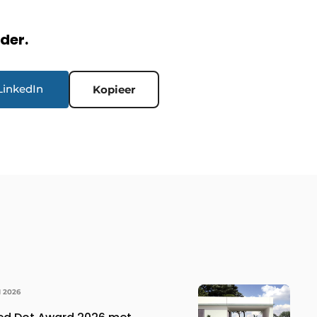
rder.
LinkedIn
Kopieer
I 2026