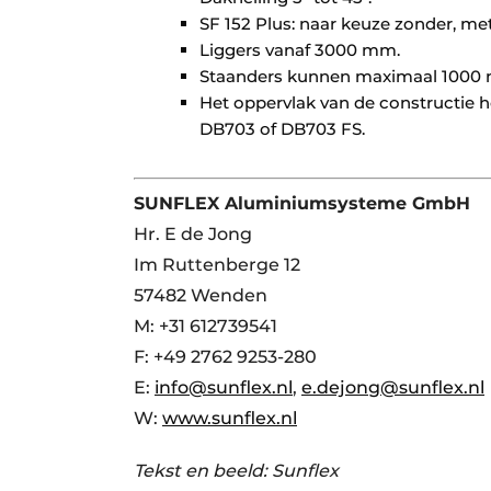
SF 152 Plus: naar keuze zonder, me
Liggers vanaf 3000 mm.
Staanders kunnen maximaal 1000 
Het oppervlak van de constructie 
DB703 of DB703 FS.
SUNFLEX Aluminiumsysteme GmbH
Hr. E de Jong
Im Ruttenberge 12
57482 Wenden
M: +31 612739541
F: +49 2762 9253-280
E:
info@sunflex.nl
,
e.dejong@sunflex.nl
W:
www.sunflex.nl
Tekst en beeld: Sunflex