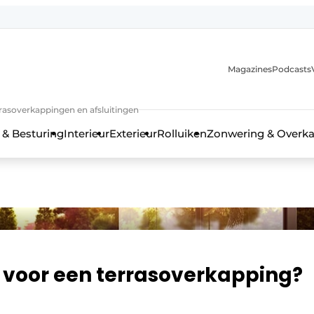
Magazines
Podcasts
rrasoverkappingen en afsluitingen
 & Besturing
Interieur
Exterieur
Rolluiken
Zonwering & Overk
 voor een terrasoverkapping?