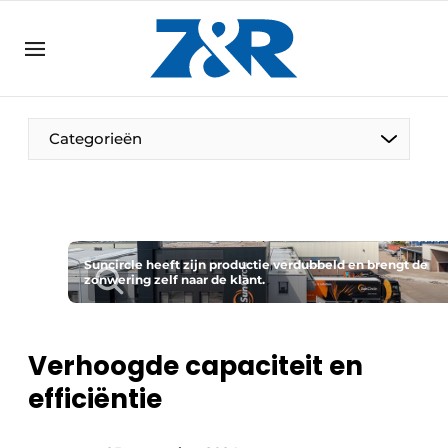
NL
zenronline.eu
NL
DE
EN
Categorieën
Suncircle heeft zijn productie verdubbeld en brengt de
zonwering zelf naar de klant.
Verhoogde capaciteit en
efficiëntie