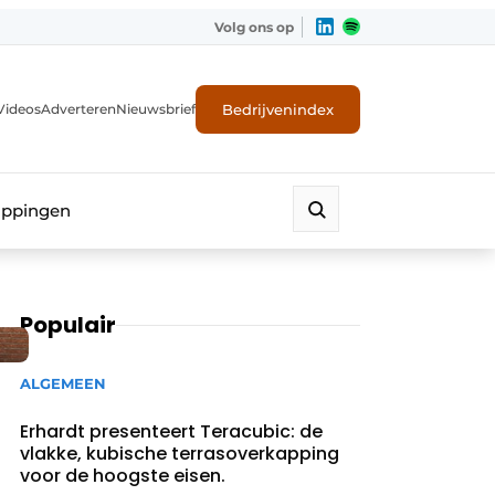
Volg ons op
Bedrijvenindex
Videos
Adverteren
Nieuwsbrief
appingen
Populair
ALGEMEEN
Erhardt presenteert Teracubic: de
vlakke, kubische terrasoverkapping
voor de hoogste eisen.