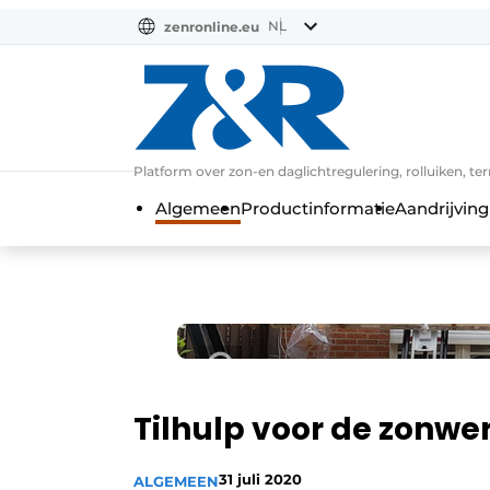
NL
zenronline.eu
NL
DE
EN
Platform over zon-en daglichtregulering, rolluiken, te
Algemeen
Productinformatie
Aandrijving
Tilhulp voor de zonwer
31 juli 2020
ALGEMEEN