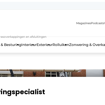
Magazines
Podcasts
rrasoverkappingen en afsluitingen
 & Besturing
Interieur
Exterieur
Rolluiken
Zonwering & Overk
ingspecialist