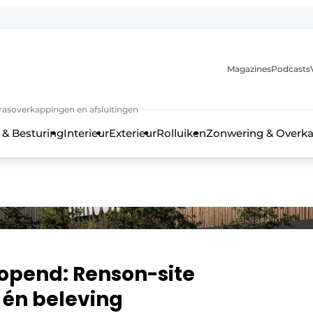
Magazines
Podcasts
rrasoverkappingen en afsluitingen
 & Besturing
Interieur
Exterieur
Rolluiken
Zonwering & Overk
opend: Renson-site
 én beleving