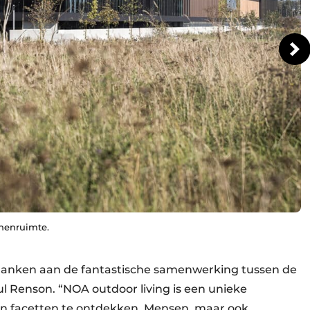
nnenruimte.
danken aan de fantastische samenwerking tussen de
 Renson. “NOA outdoor living is een unieke
ijn facetten te ontdekken. Mensen, maar ook