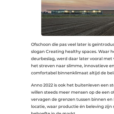
Ofschoon die pas veel later is geïntrodu
slogan Creating healthy spaces. Waar he
deurbeslag, werd daar later vooral met 
het streven naar slimme, innovatieve e
comfortabel binnenklimaat altijd de bel
Anno 2022 is ook het buitenleven een s
willen steeds meer mensen op de een of
vervagen de grenzen tussen binnen en 
locatie, waar productie én beleving z
behoefte in de markt.