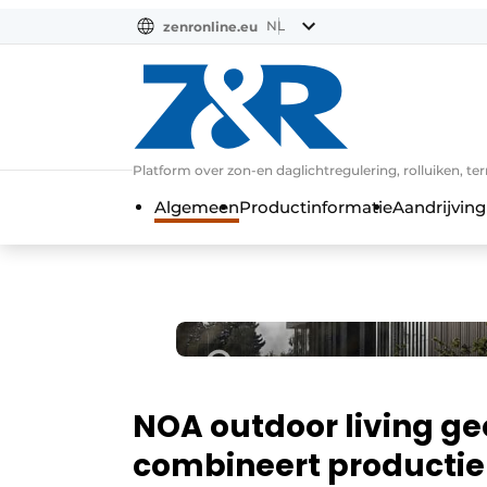
NL
zenronline.eu
NL
DE
EN
Platform over zon-en daglichtregulering, rolluiken, te
Algemeen
Productinformatie
Aandrijving
NOA outdoor living ge
combineert productie