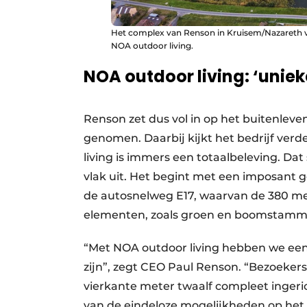
Het complex van Renson in Kruisem/Nazareth va
NOA outdoor living.
NOA outdoor living: ‘uniek
Renson zet dus vol in op het buitenleve
genomen. Daarbij kijkt het bedrijf ver
living is immers een totaalbeleving. Dat
vlak uit. Het begint met een imposant 
de autosnelweg E17, waarvan de 380 met
elementen, zoals groen en boomstam
“Met NOA outdoor living hebben we een
zijn”, zegt CEO Paul Renson. “Bezoekers
vierkante meter twaalf compleet ingeric
van de eindeloze mogelijkheden op het 