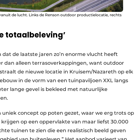
nuit de lucht. Links de Renson outdoor productielocatie, rechts
e totaalbeleving’
n dat de laatste jaren zo’n enorme vlucht heeft
der dan alleen terrasoverkappingen, want outdoor
 straalt de nieuwe locatie in Kruisem/Nazareth op elk
gebouw in de vorm van een tuinpaviljoen XXL langs
er lange gevel is bekleed met natuurlijke
men.
 uniek concept op poten gezet, waar we erg trots op
 krijgen op een oppervlakte van maar liefst 30.000
hte tuinen te zien die een realistisch beeld geven
gebied van buitenleven.” Het aanbod varieert van