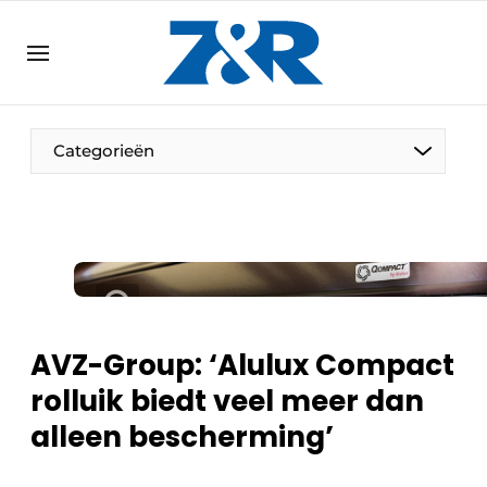
NL
zenronline.eu
NL
DE
EN
Categorieën
AVZ-Group: ‘Alulux Compact
rolluik biedt veel meer dan
alleen bescherming’