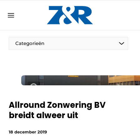
NL
zenronline.eu
NL
DE
EN
Categorieën
Allround Zonwering BV
breidt alweer uit
18 december 2019