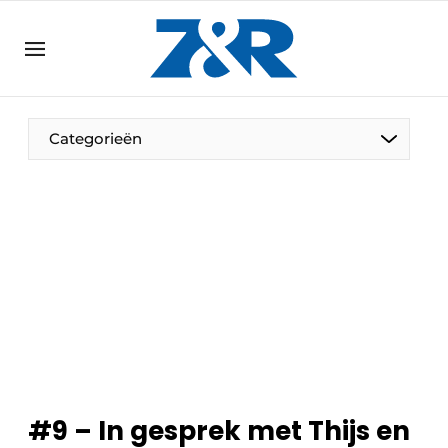
NL
zenronline.eu
NL
DE
EN
Categorieën
#9 – In gesprek met Thijs en