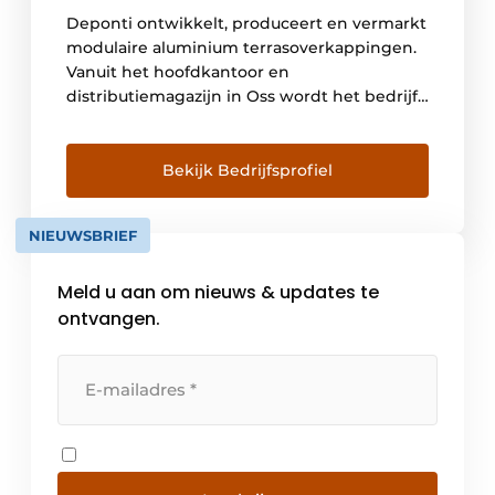
Deponti ontwikkelt, produceert en vermarkt
modulaire aluminium terrasoverkappingen.
Vanuit het hoofdkantoor en
distributiemagazijn in Oss wordt het bedrijf
gerund en geëxpandeerd met een jong
enthousiast team. Behalve de Deponti
aluminium terrasoverkapping werkt Deponti
Bekijk Bedrijfsprofiel
aan een hele range van buitenleven
producten. Deponti wil met zijn
NIEUWSBRIEF
productassortiment het binnenleven
naadloos aansluiten op het buitenleven.
Meld u aan om nieuws & updates te
“Bestaande en nieuwe […]
ontvangen.