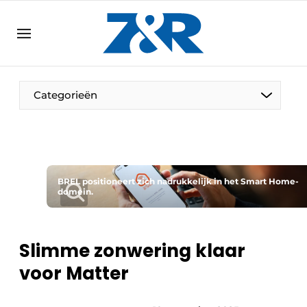
NL
zenronline.eu
NL
DE
EN
Categorieën
BREL positioneert zich nadrukkelijk in het Smart Home-
domein.
Slimme zonwering klaar
voor Matter