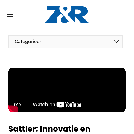
NL
zenronline.eu
NL
DE
EN
Categorieën
Sattler: Innovatie en