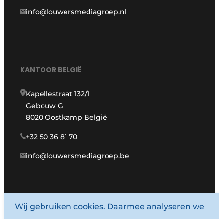
info@louwersmediagroep.nl
KANTOOR BELGIË
Kapellestraat 132/1
Gebouw G
8020 Oostkamp België
+32 50 36 81 70
info@louwersmediagroep.be
Wij gebruiken cookies. Daarmee analyseren we
www.louwersmediagroep.com