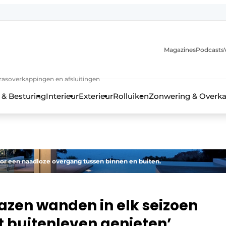
Magazines
Podcasts
rrasoverkappingen en afsluitingen
 & Besturing
Interieur
Exterieur
Rolluiken
Zonwering & Overk
or een naadloze overgang tussen binnen en buiten.
lazen wanden in elk seizoen
 buitenleven genieten’