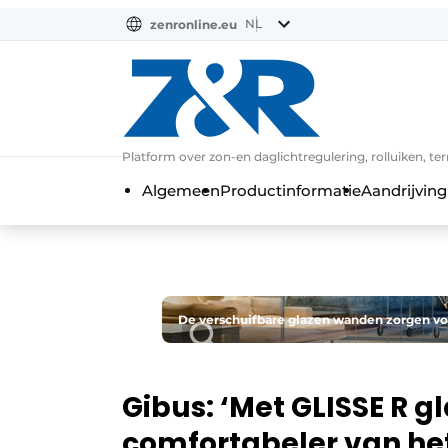
NL
zenronline.eu
NL
DE
EN
Platform over zon-en daglichtregulering, rolluiken, te
Algemeen
Productinformatie
Aandrijving
De verschuifbare glazen wanden zorgen vo
Gibus: ‘Met GLISSE R g
comfortabeler van het