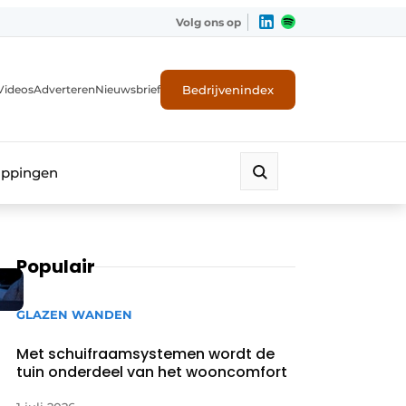
Volg ons op
Bedrijvenindex
Videos
Adverteren
Nieuwsbrief
appingen
Populair
GLAZEN WANDEN
Met schuifraamsystemen wordt de
tuin onderdeel van het wooncomfort