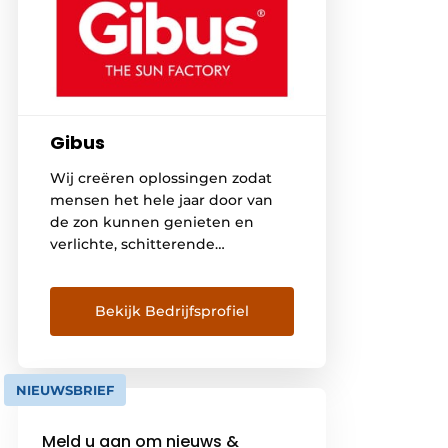
Gibus
Wij creëren oplossingen zodat
mensen het hele jaar door van
de zon kunnen genieten en
verlichte, schitterende
momenten kunnen beleven in
de buitenlucht. Met
enthousiasme ontwerpen en
Bekijk Bedrijfsprofiel
creëren wij zonweringen en
pergola’s en accessoires zoals
glazen deuren, verlichtings- en
NIEUWSBRIEF
geluidssystemen en
verwarmingstoestellen. Wij
Meld u aan om nieuws &
brengen het “Made in Italy” naar