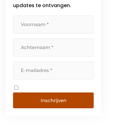
updates te ontvangen.
de wereld, samen met
uitmuntendheid in […]
Inschrijven