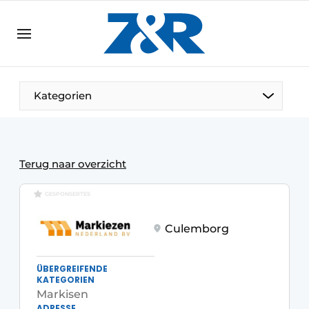
DE
zenronline.eu
NL
DE
EN
Kategorien
Terug naar overzicht
GESPONSERTES
Culemborg
ÜBERGREIFENDE
KATEGORIEN
Markisen
ADRESSE