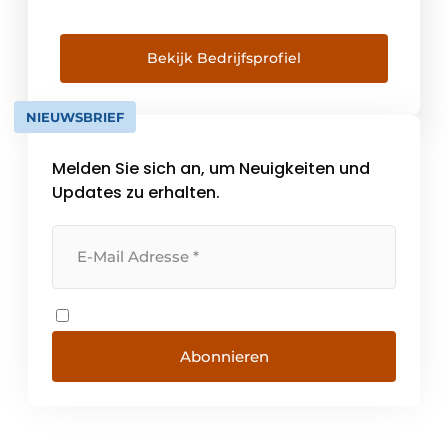
Elusoft, Emmegi, Emmegisoft, Imecon,
Keraglass, Mappi International, Motiqa,
Pladway, Someco, Tekna, Voilàp Digital. Die
Bekijk Bedrijfsprofiel
Kernkompetenz der Gruppe liegt in der
Entwicklung, der Produktion und/oder dem
NIEUWSBRIEF
Vertrieb von Technologien zur Bearbeitung
von Aluminium, PVC [...]
Melden Sie sich an, um Neuigkeiten und
Updates zu erhalten.
Abonnieren