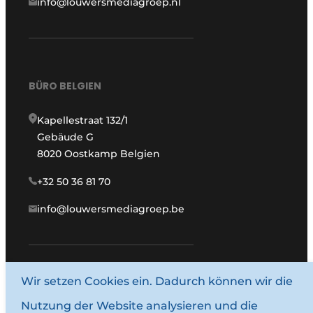
info@louwersmediagroep.nl
BÜRO BELGIEN
Kapellestraat 132/1
Gebäude G
8020 Oostkamp Belgien
+32 50 36 81 70
info@louwersmediagroep.be
www.louwersmediagroep.com
Wir setzen Cookies ein. Dadurch können wir die
Nutzung der Website analysieren und die
© 1987–2026 Louwersmediagroep.