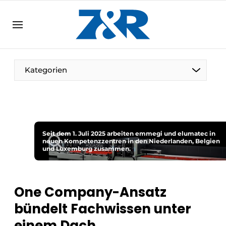
DE
zenronline.eu
NL
DE
EN
Kategorien
Seit dem 1. Juli 2025 arbeiten emmegi und elumatec in
neuen Kompetenzzentren in den Niederlanden, Belgien
und Luxemburg zusammen.
One Company-Ansatz
bündelt Fachwissen unter
einem Dach