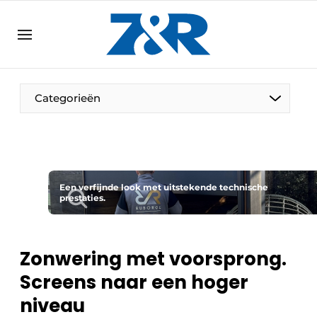
NL
zenronline.eu
NL
DE
EN
Categorieën
Een verfijnde look met uitstekende technische
prestaties.
Zonwering met voorsprong.
Screens naar een hoger
niveau