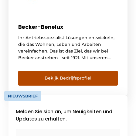
Becker-Benelux
Ihr Antriebsspezialist Lösungen entwickeln,
die das Wohnen, Leben und Arbeiten
vereinfachen. Das ist das Ziel, das wir bei
Becker anstreben - seit 1921. Mit unseren
Antrieben und Steuerungen für Rollläden,
Jalousien und andere Anwendungen bieten
wir Menschen auf der ganzen Welt mehr
Bekijk Bedrijfsprofiel
Komfort, Sicherheit und Energieeffizienz. Es
gibt bereits [...]
NIEUWSBRIEF
Melden Sie sich an, um Neuigkeiten und
Updates zu erhalten.