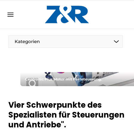
DE
zenronline.eu
NL
DE
EN
Kategorien
Centronic Plus Motor mit Fernsteuerung.
Vier Schwerpunkte des
Spezialisten für Steuerungen
und Antriebe".