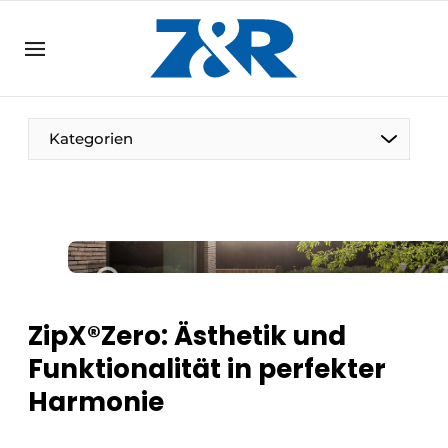
DE
zenronline.eu
NL
DE
EN
Kategorien
ZipX®Zero: Ästhetik und
Funktionalität in perfekter
Harmonie