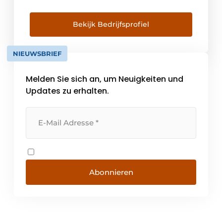
wir stehen. Wir waren die Ersten auf dem
Markt (Innovation), denen es gelungen ist,
einen Rollladen luftdicht in die Hohlwand
Bekijk Bedrijfsprofiel
einzubauen. Das spart erhebliche
Mehrkosten (Nachhaltigkeit) und weil wir
NIEUWSBRIEF
uns des Produktes so sicher sind, [...]
Melden Sie sich an, um Neuigkeiten und
Updates zu erhalten.
Abonnieren