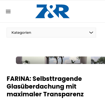
DE
zenronline.eu
NL
DE
EN
Kategorien
FARINA: Selbsttragende
Glasüberdachung mit
maximaler Transparenz