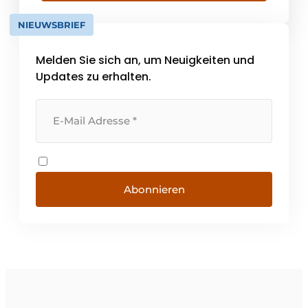
von über 65 Millionen Metern liefern wir
NIEUWSBRIEF
Profillösungen, die genau auf die
Anforderungen unserer Kunden
Melden Sie sich an, um Neuigkeiten und
zugeschnitten sind. Von unserem 28.000 m²
großen […]
Updates zu erhalten.
Abonnieren