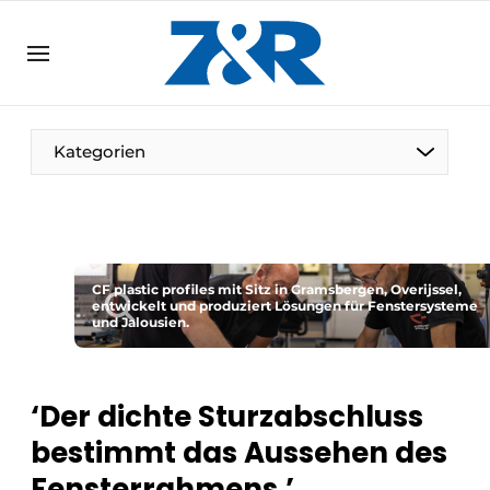
DE
zenronline.eu
NL
DE
EN
Kategorien
CF plastic profiles mit Sitz in Gramsbergen, Overijssel,
entwickelt und produziert Lösungen für Fenstersysteme
und Jalousien.
‘Der dichte Sturzabschluss
bestimmt das Aussehen des
Fensterrahmens.’