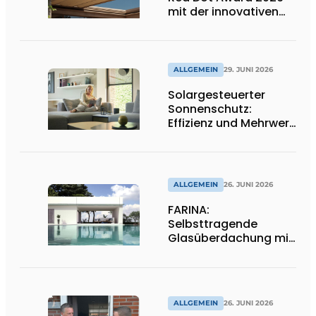
mit der innovativen
Terrassenüberdachung
B310
ALLGEMEIN
29. JUNI 2026
Solargesteuerter
Sonnenschutz:
Effizienz und Mehrwert
für den Installateur
ALLGEMEIN
26. JUNI 2026
FARINA:
Selbsttragende
Glasüberdachung mit
maximaler
Transparenz
ALLGEMEIN
26. JUNI 2026