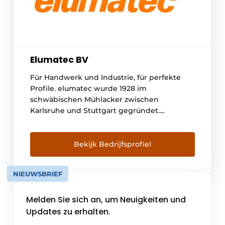
Elumatec BV
Für Handwerk und Industrie, für perfekte
Profile. elumatec wurde 1928 im
schwäbischen Mühlacker zwischen
Karlsruhe und Stuttgart gegründet.
Zunächst produzierten wir Sandgussteile,
später Maschinen für die Holzbearbeitung. In
den 1960er Jahren spezialisierten wir uns
Bekijk Bedrijfsprofiel
dann konsequent auf die Profilbearbeitung
für verschiedene Werkstoffe - mit großem
NIEUWSBRIEF
Erfolg. Dank unseres obersten Ziels [...]
Melden Sie sich an, um Neuigkeiten und
Updates zu erhalten.