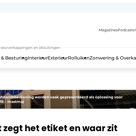
Magazines
Podcasts
rrasoverkappingen en afsluitingen
 & Besturing
Interieur
Exterieur
Rolluiken
Zonwering & Overk
afstandsbediening worden vaak gepresenteerd als oplossing voor
978 – mastma)
zegt het etiket en waar zit