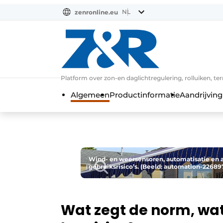
NL
zenronline.eu
NL
DE
EN
Platform over zon-en daglichtregulering, rolluiken, te
Algemeen
Productinformatie
Aandrijving
Wind- en weersensoren, automatisatie en 
gebruiksrisico’s. (Beeld: automation-2268
Wat zegt de norm, wat 