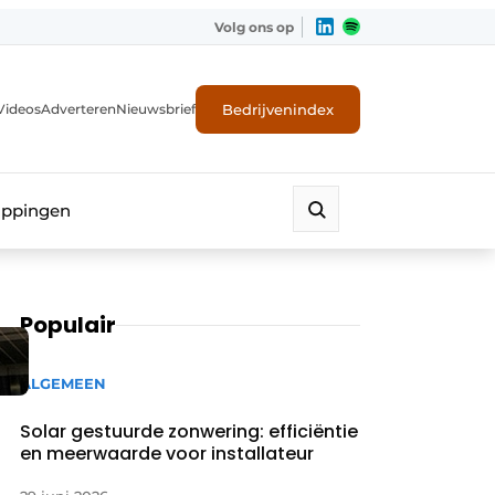
Volg ons op
Bedrijvenindex
Videos
Adverteren
Nieuwsbrief
appingen
Populair
ALGEMEEN
Solar gestuurde zonwering: efficiëntie
en meerwaarde voor installateur