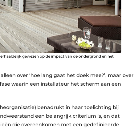
herhaaldelijk gewezen op de impact van de ondergrond en het
t alleen over ‘hoe lang gaat het doek mee?’, maar over
de fase waarin een installateur het scherm aan een
organisatie) benadrukt in haar toelichting bij
dweerstand een belangrijk criterium is, en dat
rieën die overeenkomen met een gedefinieerde