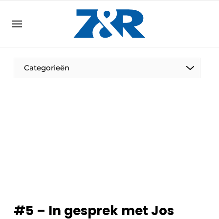
NL
zenronline.eu
NL
DE
EN
Categorieën
#5 – In gesprek met Jos