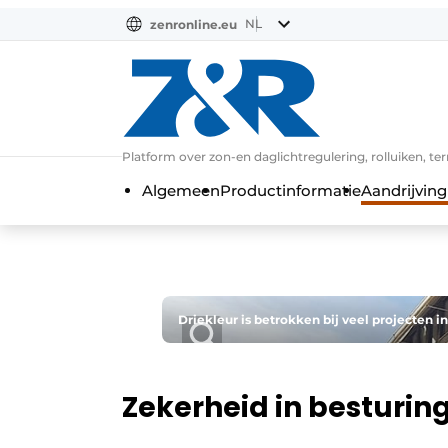
NL
zenronline.eu
NL
DE
EN
Platform over zon-en daglichtregulering, rolluiken, te
Algemeen
Productinformatie
Aandrijving
Driekleur is betrokken bij veel projecten in
Zekerheid in besturin