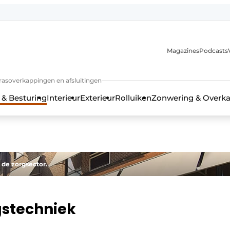
Magazines
Podcasts
rrasoverkappingen en afsluitingen
 & Besturing
Interieur
Exterieur
Rolluiken
Zonwering & Overk
 de zorgsector.
gstechniek