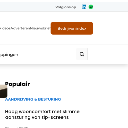
Volg ons op
Bedrijvenindex
Videos
Adverteren
Nieuwsbrief
appingen
Populair
AANDRIJVING & BESTURING
Hoog wooncomfort met slimme
aansturing van zip-screens