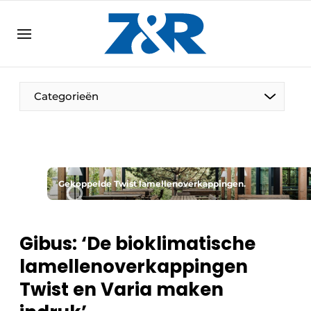
NL
zenronline.eu
NL
DE
EN
Categorieën
Gekoppelde Twist lamellenoverkappingen.
Gibus: ‘De bioklimatische
lamellen­overkappingen
Twist en Varia maken