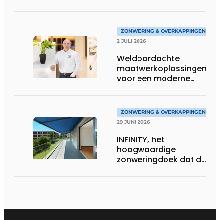
ZONWERING & OVERKAPPINGEN
2 JULI 2026
Weldoordachte
maatwerkoplossingen
voor een moderne
woonarchitectuur
ZONWERING & OVERKAPPINGEN
29 JUNI 2026
INFINITY, het
hoogwaardige
zonweringdoek dat de
excellentie van dickson
belichaamt