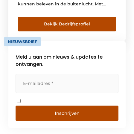
kunnen beleven in de buitenlucht. Met
enthousiasme ontwerpen en creëren wij
zonweringen en pergola’s en accessoires
zoals glazen deuren, verlichtings- en
Bekijk Bedrijfsprofiel
geluidssystemen en verwarmingstoestellen.
Wij brengen het “Made in Italy” naar de
NIEUWSBRIEF
wereld, samen met uitmuntendheid in […]
Meld u aan om nieuws & updates te
ontvangen.
Inschrijven