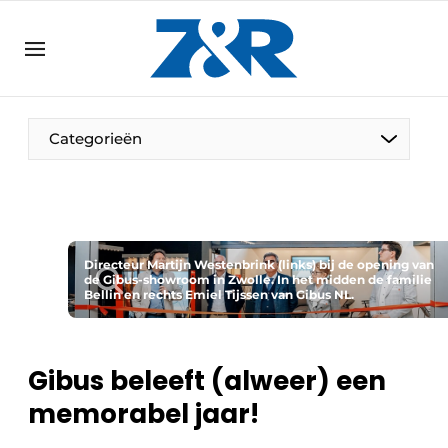
NL
zenronline.eu
NL
DE
EN
Categorieën
Directeur Martijn Westenbrink (links) bij de opening van
de Gibus-showroom in Zwolle. In het midden de familie
Bellin en rechts Emiel Tijssen van Gibus NL.
Gibus beleeft (alweer) een
memorabel jaar!