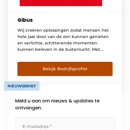
Gibus
Wij creëren oplossingen zodat mensen het
hele jaar door van de zon kunnen genieten
en verlichte, schitterende momenten
kunnen beleven in de buitenlucht. Met
enthousiasme ontwerpen en creëren wij
zonweringen en pergola’s en accessoires
zoals glazen deuren, verlichtings- en
Bekijk Bedrijfsprofiel
geluidssystemen en verwarmingstoestellen.
Wij brengen het “Made in Italy” naar de
NIEUWSBRIEF
wereld, samen met uitmuntendheid in […]
Meld u aan om nieuws & updates te
ontvangen.