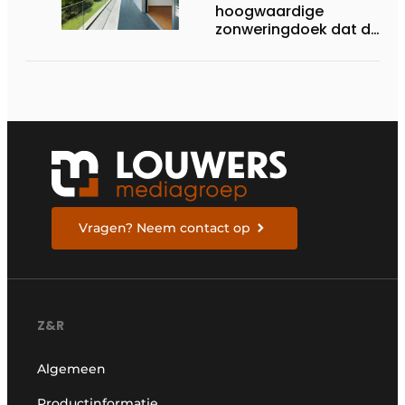
hoogwaardige
zonweringdoek dat de
excellentie van dickson
belichaamt
Vragen? Neem contact op
Z&R
Algemeen
Productinformatie