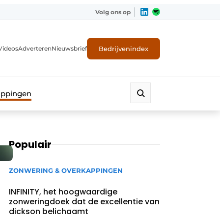
Volg ons op
Bedrijvenindex
Videos
Adverteren
Nieuwsbrief
appingen
Populair
ZONWERING & OVERKAPPINGEN
INFINITY, het hoogwaardige
zonweringdoek dat de excellentie van
dickson belichaamt