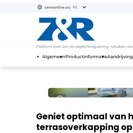
NL
zenronline.eu
NL
DE
EN
Platform over zon-en daglichtregulering, rolluiken, te
Algemeen
Productinformatie
Aandrijving
Geniet optimaal van 
terrasoverkapping op