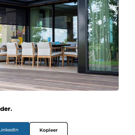
rder.
LinkedIn
Kopieer