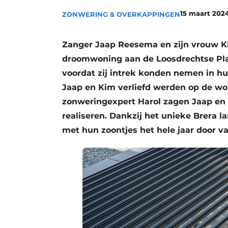
15 maart 202
ZONWERING & OVERKAPPINGEN
Zanger Jaap Reesema en zijn vrouw Ki
droomwoning aan de Loosdrechtse Plas
voordat zij intrek konden nemen in h
Jaap en Kim verliefd werden op de won
zonweringexpert Harol zagen Jaap en 
realiseren. Dankzij het unieke Brera
met hun zoontjes het hele jaar door v