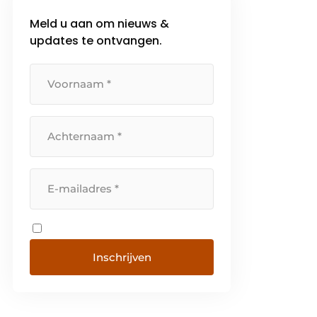
efficiëntie combineren. Elk
Meld u aan om nieuws &
product wordt op maat
updates te ontvangen.
ontwikkeld in de eigen fabriek in
België en voldoet […]
Inschrijven