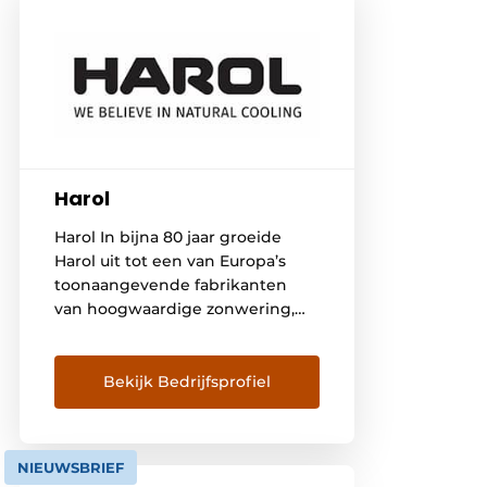
Harol
Harol In bijna 80 jaar groeide
Harol uit tot een van Europa’s
toonaangevende fabrikanten
van hoogwaardige zonwering,
screens, rolluiken en
terrasoverkappingen. Vanuit de
fabriek in Diest (België)
Bekijk Bedrijfsprofiel
ontwikkelt en produceert het
familiebedrijf hoogwaardige,
duurzame oplossingen die
NIEUWSBRIEF
comfort, design en energie-