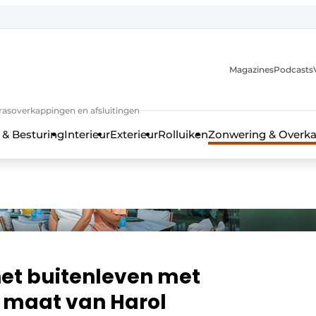
Magazines
Podcasts
rrasoverkappingen en afsluitingen
 & Besturing
Interieur
Exterieur
Rolluiken
Zonwering & Overk
het buitenleven met
 maat van Harol