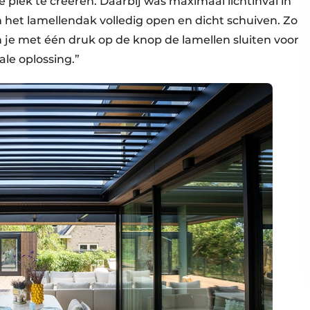
 plek te creëren. Daarbij was maximaal lichtinval in
n het lamellendak volledig open en dicht schuiven. Zo
n je met één druk op de knop de lamellen sluiten voor
le oplossing.”