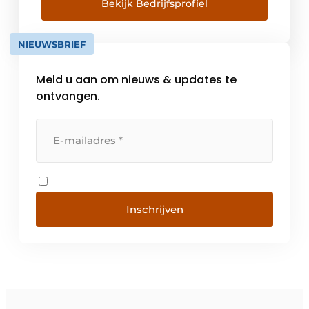
huizen en kantoren over de hele wereld. Met
Bekijk Bedrijfsprofiel
een totaalconcept van vooruitstrevende
collecties, stijlvolle systemen en slimme
NIEUWSBRIEF
automatisering […]
Meld u aan om nieuws & updates te
ontvangen.
Inschrijven