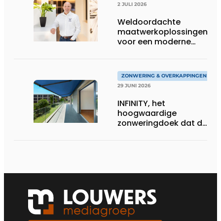
2 JULI 2026
Weldoordachte
maatwerkoplossingen
voor een moderne
woonarchitectuur
ZONWERING & OVERKAPPINGEN
29 JUNI 2026
INFINITY, het
hoogwaardige
zonweringdoek dat de
excellentie van dickson
belichaamt