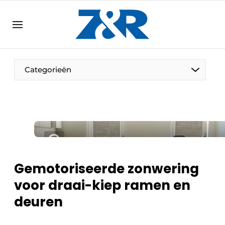
NL
zenronline.eu
NL
DE
EN
Categorieën
Gemotoriseerde zonwering
voor draai-kiep ramen en
deuren