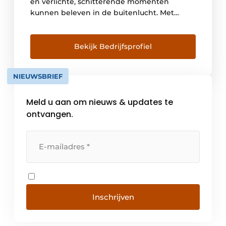
en verlichte, schitterende momenten
kunnen beleven in de buitenlucht. Met
enthousiasme ontwerpen en creëren wij
zonweringen en pergola’s en accessoires
zoals glazen deuren, verlichtings- en
Bekijk Bedrijfsprofiel
geluidssystemen en verwarmingstoestellen.
Wij brengen het “Made in Italy” naar de
NIEUWSBRIEF
wereld, samen met uitmuntendheid in […]
Meld u aan om nieuws & updates te
ontvangen.
Inschrijven