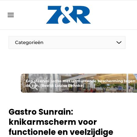
NL
zenronline.eu
NL
DE
EN
Categorieën
Een sfeervol terras met uitmuntende bescherming tegen
de zon. (Beeld: Louisa Behnke)
Gastro Sunrain:
knikarmscherm voor
functionele en veelzijdige