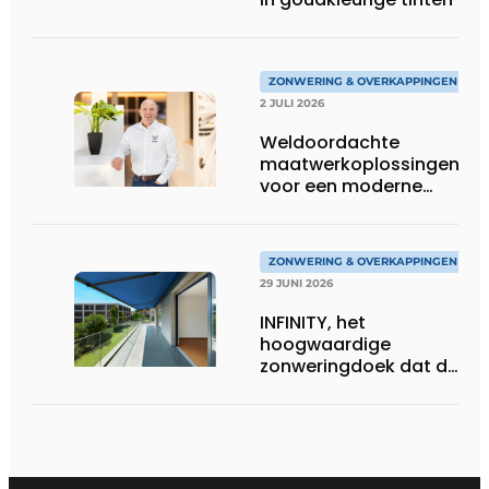
ZONWERING & OVERKAPPINGEN
2 JULI 2026
Weldoordachte
maatwerkoplossingen
voor een moderne
woonarchitectuur
ZONWERING & OVERKAPPINGEN
29 JUNI 2026
INFINITY, het
hoogwaardige
zonweringdoek dat de
excellentie van dickson
belichaamt