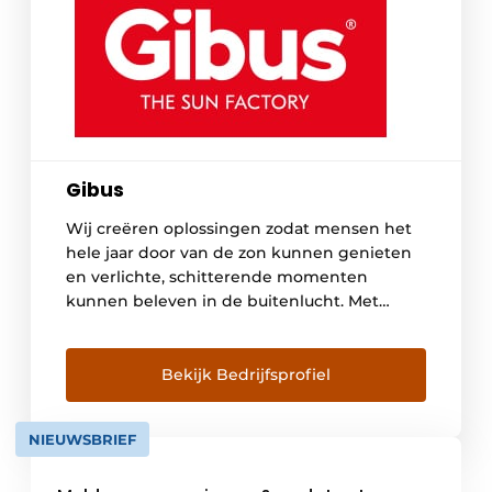
Gibus
Wij creëren oplossingen zodat mensen het
hele jaar door van de zon kunnen genieten
en verlichte, schitterende momenten
kunnen beleven in de buitenlucht. Met
enthousiasme ontwerpen en creëren wij
zonweringen en pergola’s en accessoires
zoals glazen deuren, verlichtings- en
Bekijk Bedrijfsprofiel
geluidssystemen en verwarmingstoestellen.
Wij brengen het “Made in Italy” naar de
NIEUWSBRIEF
wereld, samen met uitmuntendheid in […]