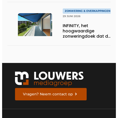
ZONWERING & OVERKAPPINGEN
29 JUNI 2026
INFINITY, het
hoogwaardige
zonweringdoek dat de
excellentie van dickson
belichaamt
Vragen? Neem contact op