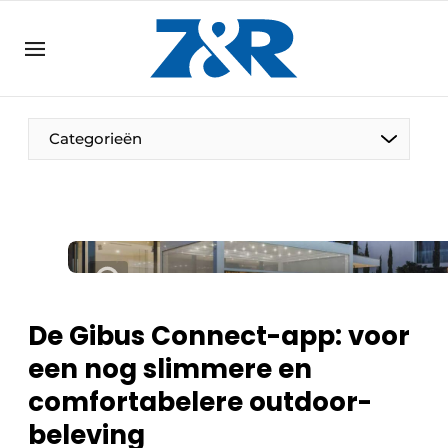
NL
zenronline.eu
NL
DE
EN
Categorieën
De Gibus Connect-app: voor
een nog slimmere en
comfortabelere outdoor-
beleving