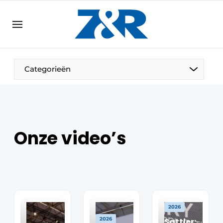
NL
zenronline.eu
NL
DE
EN
Categorieën
Onze video’s
2026
2026
Sattler: