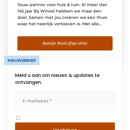
Jouw partner voor huis & tuin. Al meer dan
145 jaar Bij Winsol hebben we maar één
doel. Samen met jou creëren we een thuis
waar het heerlijk vertoeven is. Met alle
comfort die je nodig
hebt, binnen en buiten. Jouw woongeluk
staat op nr. 1. Dat doen we via innovatieve
Bekijk Bedrijfsprofiel
producten, ervaren vakmensen en een
serviceverhaal waarop je […]
NIEUWSBRIEF
Meld u aan om nieuws & updates te
ontvangen.
Inschrijven