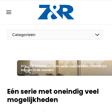
NL
zenronline.eu
NL
DE
EN
Categorieën
POLLUX CORNELS® Elite serie met GEMMA CORNELS®
Screen in de wanden
Eén serie met oneindig veel
mogelijkheden