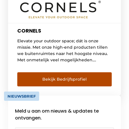
CORNELS
Elevate your outdoor space; dát is onze
missie. Met onze high-end producten tillen
we buitenruimtes naar het hoogste niveau.
Met onmetelijk veel mogelijkheden.
Onbegrensde topkwaliteit. Ongekende
prestaties. Het label CORNELS manifesteert
zich als een rising star in het segment voor
Bekijk Bedrijfsprofiel
het luxe buitenleven. Dit is mede te danken
aan de excellente prijs-kwaliteitverhouding
NIEUWSBRIEF
en geavanceerde productontwikkeling. […]
Meld u aan om nieuws & updates te
ontvangen.