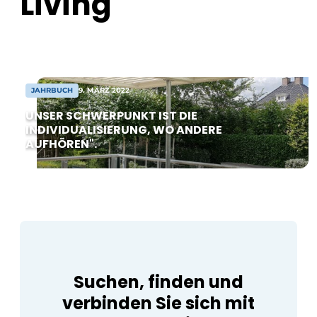
Living
Energieeinsparung, Sicherheit und
Ästhetik. Drei Säulen, die für Bewohner
und Fachleute immer wichtiger werden
und gleichzeitig starke
Verkaufsargumente darstellen. Eine der
[…]
JAHRBUCH
9. MÄRZ 2022
UNSER SCHWERPUNKT IST DIE
INDIVIDUALISIERUNG, WO ANDERE
AUFHÖREN".
Suchen, finden und
verbinden Sie sich mit