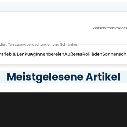
Zeitschriften
Podcas
lläden, Terrassenüberdachungen und Schranken
ntrieb & Lenkung
Innenbereich
Äußeres
Rollläden
Sonnenschu
Meistgelesene Artikel