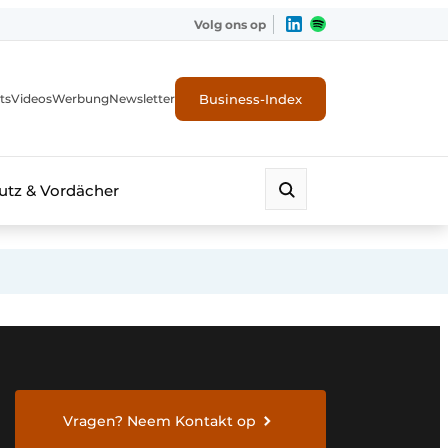
Volg ons op
Business-Index
ts
Videos
Werbung
Newsletter
tz & Vordächer
Vragen? Neem Kontakt op