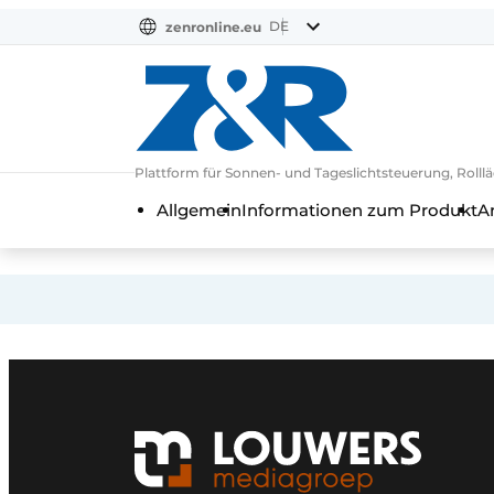
DE
zenronline.eu
NL
DE
EN
Plattform für Sonnen- und Tageslichtsteuerung, Rol
Allgemein
Informationen zum Produkt
A