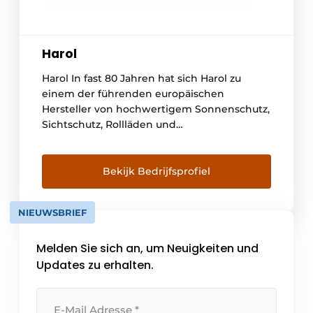
Harol
Harol In fast 80 Jahren hat sich Harol zu
einem der führenden europäischen
Hersteller von hochwertigem Sonnenschutz,
Sichtschutz, Rollläden und
Terrassenüberdachungen entwickelt. In
seinem Werk in Diest, Belgien, entwickelt
und produziert das Familienunternehmen
Bekijk Bedrijfsprofiel
hochwertige und nachhaltige Lösungen, die
Komfort, Design und Energieeffizienz
NIEUWSBRIEF
miteinander verbinden. Jedes Produkt wird
in der eigenen Fabrik in Belgien individuell
Melden Sie sich an, um Neuigkeiten und
entwickelt und entspricht [...]
Updates zu erhalten.