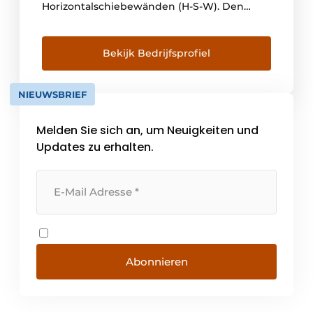
Horizontalschiebewänden (H-S-W). Den
Erfolg unseres Unternehmens verdanken
wir vor allem der Kompetenz und dem
Engagement unserer Mitarbeiter. Dank der
Bekijk Bedrijfsprofiel
fachlichen Kompetenz unserer Mitarbeiter
und unseres Engagements, dem Markt
NIEUWSBRIEF
immer einen Schritt voraus zu sein, [...]
Melden Sie sich an, um Neuigkeiten und
Updates zu erhalten.
Abonnieren