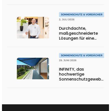
in Goldtönen
SONNENSCHUTZ & VORDÄCHER
2. JULI 2026
Durchdachte,
maßgeschneiderte
Lösungen für eine
moderne
Wohnarchitektur
SONNENSCHUTZ & VORDÄCHER
29. JUNI 2026
INFINITY, das
hochwertige
Sonnenschutzgewebe,
das die Exzellenz von
Dickson verkörpert