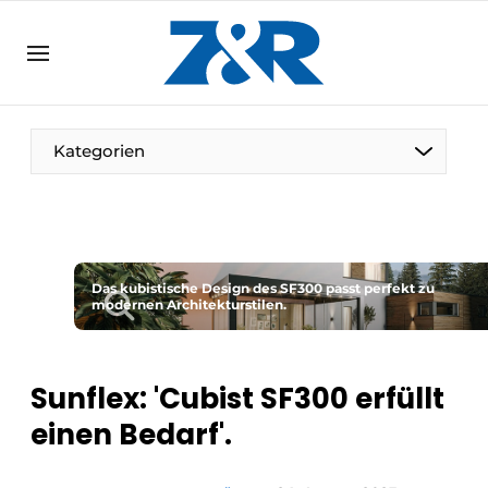
DE
zenronline.eu
NL
DE
EN
Kategorien
Das kubistische Design des SF300 passt perfekt zu
modernen Architekturstilen.
Sunflex: 'Cubist SF300 erfüllt
einen Bedarf'.