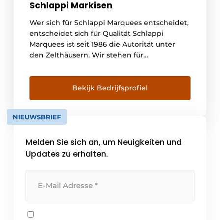
Schlappi Markisen
Wer sich für Schlappi Marquees entscheidet,
entscheidet sich für Qualität Schlappi
Marquees ist seit 1986 die Autorität unter
den Zelthäusern. Wir stehen für
hervorragende Qualität in allem, was wir tun.
Daran erkennen Sie die Qualität eines
Schlappi-Zeltes: immer fünf Striche, immer
Bekijk Bedrijfsprofiel
farblich abgestimmtes Garn und immer
hochwertige Maßanfertigung. Und: mit
NIEUWSBRIEF
einem gestreiften [...]
Melden Sie sich an, um Neuigkeiten und
Updates zu erhalten.