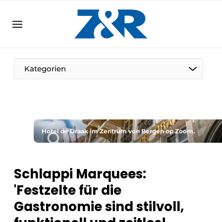
DE
zenronline.eu
NL
DE
EN
Kategorien
Hotel de Draak im Zentrum von Bergen op Zoom.
Schlappi Marquees:
'Festzelte für die
Gastronomie sind stilvoll,