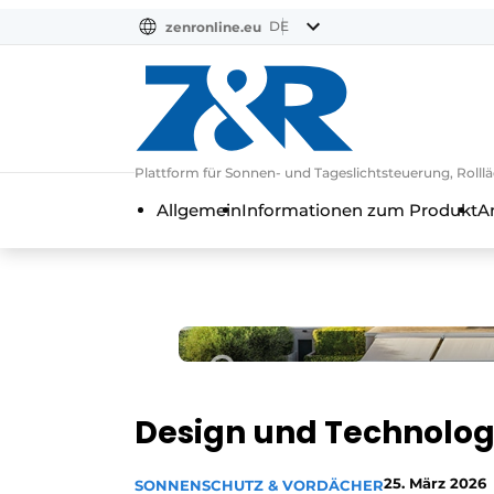
DE
zenronline.eu
NL
DE
EN
Plattform für Sonnen- und Tageslichtsteuerung, Rol
Allgemein
Informationen zum Produkt
A
Design und Technologi
25. März 2026
SONNENSCHUTZ & VORDÄCHER