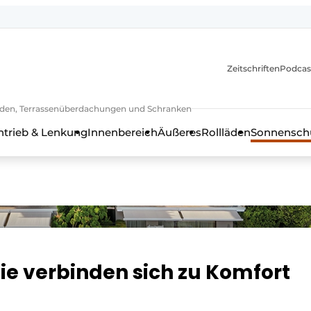
Zeitschriften
Podcas
lläden, Terrassenüberdachungen und Schranken
ntrieb & Lenkung
Innenbereich
Äußeres
Rollläden
Sonnenschu
e verbinden sich zu Komfort