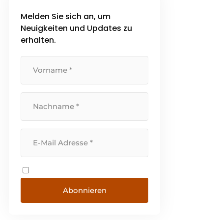
die Welt, zusammen mit der
Melden Sie sich an, um
Exzellenz in [...]
Neuigkeiten und Updates zu
erhalten.
Abonnieren