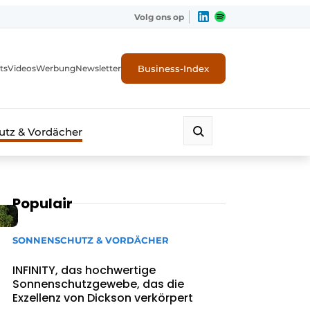
Volg ons op
Business-Index
ts
Videos
Werbung
Newsletter
tz & Vordächer
Populair
SONNENSCHUTZ & VORDÄCHER
INFINITY, das hochwertige
Sonnenschutzgewebe, das die
Exzellenz von Dickson verkörpert