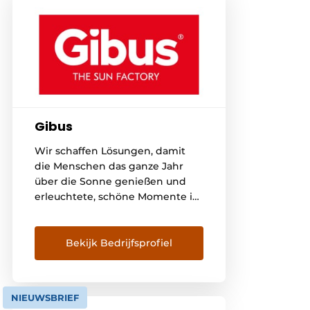
Gibus
Wir schaffen Lösungen, damit
die Menschen das ganze Jahr
über die Sonne genießen und
erleuchtete, schöne Momente im
Freien erleben können. Mit
Begeisterung entwerfen und
realisieren wir Markisen und
Bekijk Bedrijfsprofiel
Pergolen sowie Zubehör wie
Glastüren, Beleuchtungs- und
Soundsysteme und Heizungen.
NIEUWSBRIEF
Wir bringen das "Made in Italy" in