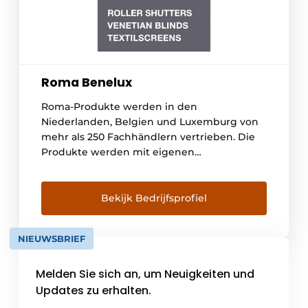
Roma Benelux
Roma-Produkte werden in den
Niederlanden, Belgien und Luxemburg von
mehr als 250 Fachhändlern vertrieben. Die
Produkte werden mit eigenen
Transportmitteln direkt von unserem
Hauptsitz in Deutschland zu unserem
Händlernetz transportiert. Roma Benelux
Bekijk Bedrijfsprofiel
verfügt über ein Team von 15 Mitarbeitern
und unterstützt ein Netz von Fachhändlern,
NIEUWSBRIEF
die jedes Sonnenschutz- und
Rollladenproblem lösen können. Diese
Melden Sie sich an, um Neuigkeiten und
Händler liefern nicht nur [...]
Updates zu erhalten.