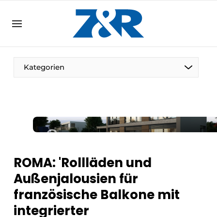
DE
zenronline.eu
NL
DE
EN
Kategorien
ROMA: 'Rollläden und
Außenjalousien für
französische Balkone mit
integrierter