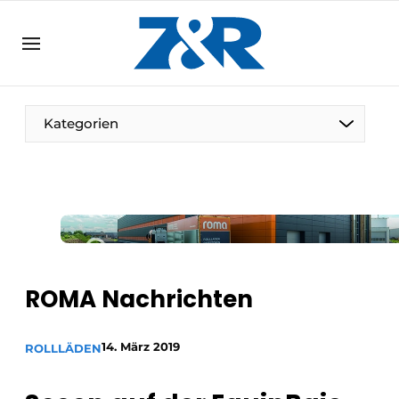
DE
zenronline.eu
NL
DE
EN
Kategorien
ROMA Nachrichten
14. März 2019
ROLLLÄDEN