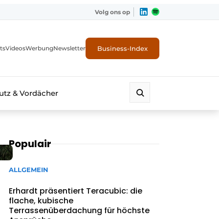
Volg ons op
Business-Index
ts
Videos
Werbung
Newsletter
tz & Vordächer
Populair
ALLGEMEIN
Erhardt präsentiert Teracubic: die
flache, kubische
Terrassenüberdachung für höchste