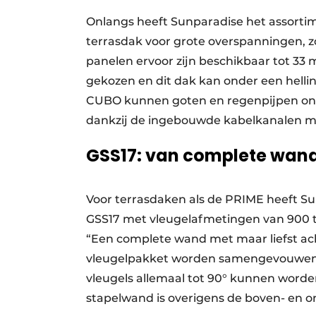
Onlangs heeft Sunparadise het assorti
terrasdak voor grote overspanningen, zo
panelen ervoor zijn beschikbaar tot 33 
gekozen en dit dak kan onder een helli
CUBO kunnen goten en regenpijpen onz
dankzij de ingebouwde kabelkanalen m
GSS17: van complete wand 
Voor terrasdaken als de PRIME heeft S
GSS17 met vleugelafmetingen van 900 t
“Een complete wand met maar liefst acht
vleugelpakket worden samengevouwen”,
vleugels allemaal tot 90° kunnen worde
stapelwand is overigens de boven- en o