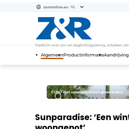
NL
zenronline.eu
NL
DE
EN
Platform over zon-en daglichtregulering, rolluiken, te
Algemeen
Productinformatie
Aandrijving
CUBO met opengeschoven glaswanden.
Sunparadise: ‘Een win
woongenot’