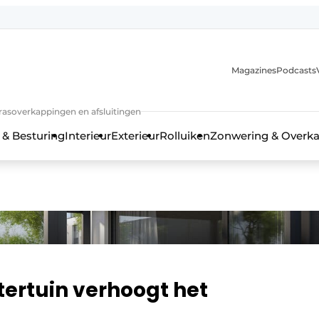
Magazines
Podcasts
rrasoverkappingen en afsluitingen
 & Besturing
Interieur
Exterieur
Rolluiken
Zonwering & Overk
tertuin verhoogt het