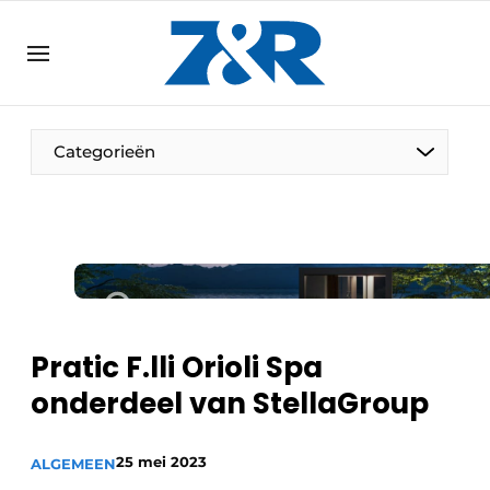
NL
zenronline.eu
NL
DE
EN
Categorieën
Pratic F.lli Orioli Spa
onderdeel van StellaGroup
25 mei 2023
ALGEMEEN