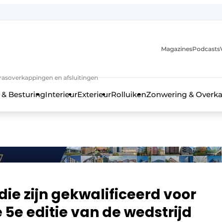
Magazines
Podcasts
rrasoverkappingen en afsluitingen
 & Besturing
Interieur
Exterieur
Rolluiken
Zonwering & Overk
e zijn gekwalificeerd voor
 5e editie van de wedstrijd