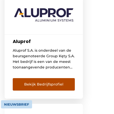
Aluprof
Aluprof S.A. is onderdeel van de
beursgenoteerde Group Kęty S.A.
Het bedrijf is een van de meest
toonaangevende producenten
van aluminium systemen in
Europa. Het bedrijf heeft
vertegenwoordigingen en
Bekijk Bedrijfsprofiel
distributiecentra in gans Europa
– in België, Duitsland, Groot-
Brittannië, Oekraïne, Tsjechië,
NIEUWSBRIEF
Hongarije, Roemenië,
Denemarken, België en ook in