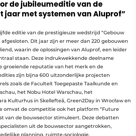
or de jubileumeditie van de
t jaar met systemen van Aluprof”
 vijfde editie van de prestigieuze wedstrijd “Gebouw
 afgesloten. Dit jaar zijn er meer dan 220 gebouwen
diend, waarin de oplossingen van Aluprof, een leider
entraal staan. Deze indrukwekkende deelname
e groeiende reputatie van het merk en de
dities zijn bijna 600 uitzonderlijke projecten
rels zoals de Faculteit Toegepaste Taalkunde en
arschau, het Nobu Hotel Warschau, het
ra Kulturhus in Skellefteå, Green2Day in Wrocław en
ie omvat de competitie ook het platform “Future
st van de bouwsector stimuleert. Deze debatten
cialisten uit de bouwsector aangetrokken,
delijke planning, ruimte-sociologie,