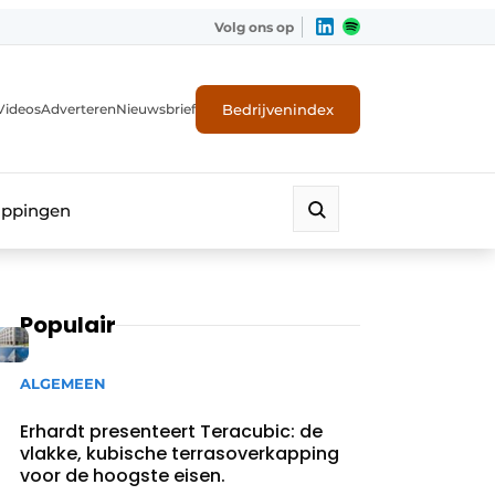
Volg ons op
Bedrijvenindex
Videos
Adverteren
Nieuwsbrief
appingen
Populair
ALGEMEEN
Erhardt presenteert Teracubic: de
vlakke, kubische terrasoverkapping
voor de hoogste eisen.