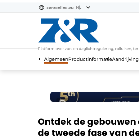
NL
zenronline.eu
NL
DE
EN
Platform over zon-en daglichtregulering, rolluiken, te
Algemeen
Productinformatie
Aandrijving
Ontdek de gebouwen di
de tweede fase van de