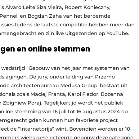
s Álvaro Leite Siza Vieira, Robert Konieczny,
l Pennell en Bogdan Zaha van het beroemde
ssies tijdens de laatste competitie hebben meer dan
amengebracht en zijn live uitgezonden op YouTube.
ingen en online stemmen
e wedstrijd “Gebouw van het jaar met systemen van
dslagingen. De jury, onder leiding van Przemo
mde architectenbureau Medusa Group, bestaat uit
nals zoals Maciej Franta, Karol Fiedor, Bożenna
Zbigniew Poraj. Tegelijkertijd wordt het publiek
line stemming van 16 juli tot 16 augustus 2024 op
Stemgerechtigden kunnen hun favoriete project
ject de “Internetprijs” wint. Bovendien worden er 10
 stemmers wiens geselecteerde gebouw deze categorie