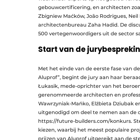
gebouwcertificering, en architecten zoal
Zbigniew Maćków, João Rodrigues, Nei
architectenbureau Zaha Hadid. De discu
500 vertegenwoordigers uit de sector s
Start van de jurybesprek
Met het einde van de eerste fase van d
Aluprof”, begint de jury aan haar beraa
Łukasik, mede-oprichter van het beroe
gerenommeerde architecten en professio
Wawrzyniak-Mańko, Elżbieta Dziubak en 
uitgenodigd om deel te nemen aan de on
https://future-builders.com/konkurs. 
kiezen, waarbij het meest populaire pro
prijzen van Aluprof uitgereikt aan de