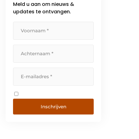
Meld u aan om nieuws &
de VS. Het hoofdkantoor van
updates te ontvangen.
Aluprof S.A. bevindt […]
Inschrijven