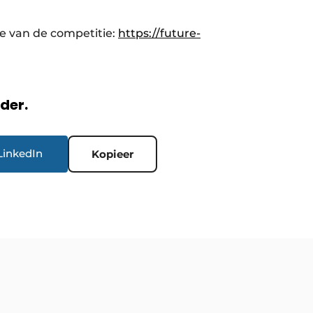
e van de competitie:
https://future-
rder.
LinkedIn
Kopieer