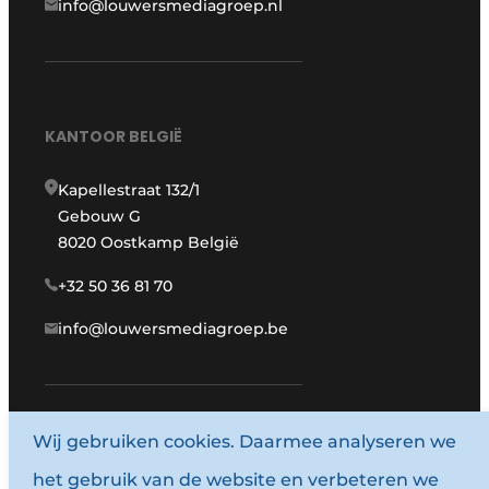
info@louwersmediagroep.nl
KANTOOR BELGIË
Kapellestraat 132/1
Gebouw G
8020 Oostkamp België
+32 50 36 81 70
info@louwersmediagroep.be
Wij gebruiken cookies. Daarmee analyseren we
www.louwersmediagroep.com
het gebruik van de website en verbeteren we
© 1987 - 2026 Louwersmediagroep.