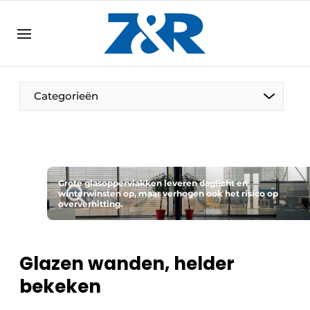
NL
zenronline.eu
NL
DE
EN
Categorieën
Grote glasoppervlakken leveren daglicht en
winterwinsten op, maar verhogen ook het risico op
oververhitting.
Glazen wanden, helder
bekeken