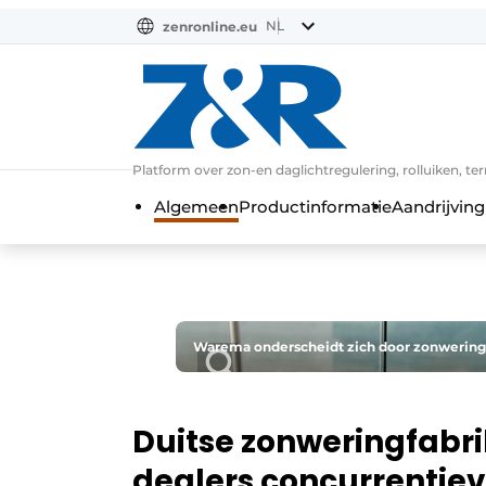
NL
zenronline.eu
NL
DE
EN
Platform over zon-en daglichtregulering, rolluiken, te
Algemeen
Productinformatie
Aandrijving
Warema onderscheidt zich door zonwerings
Duitse zonweringfabr
dealers concurrentie