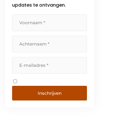
updates te ontvangen.
creëert u de perfecte oplossing.
Exact […]
Inschrijven