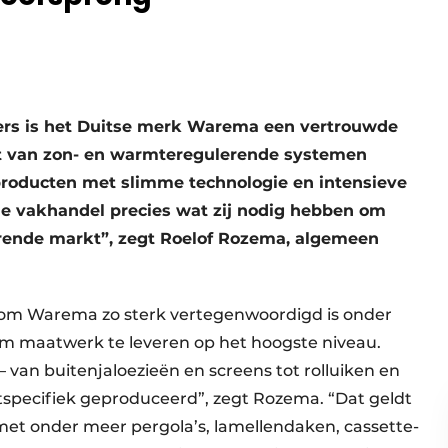
ers is het Duitse merk Warema een vertrouwde
nt van zon- en warmteregulerende systemen
producten met slimme technologie en intensieve
e vakhandel precies wat zij nodig hebben om
erende markt”, zegt Roelof Rozema, algemeen
rom Warema zo sterk vertegenwoordigd is onder
om maatwerk te leveren op het hoogste niveau.
– van buiten­jaloezieën en screens tot rolluiken en
ntspecifiek geproduceerd”, zegt Rozema. “Dat geldt
met onder meer pergola’s, lamellendaken, cassette­