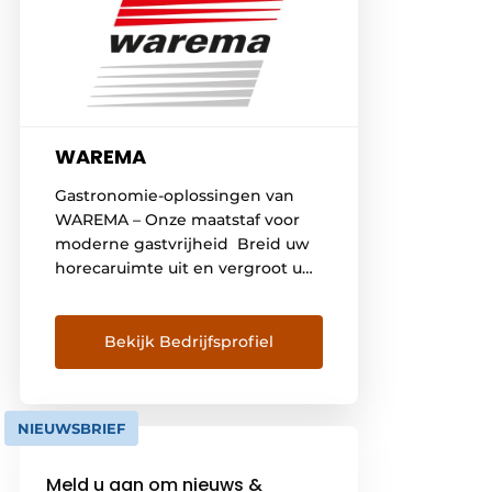
WAREMA
Gastronomie-oplossingen van
WAREMA – Onze maatstaf voor
moderne gastvrijheid Breid uw
horecaruimte uit en vergroot uw
toegevoegde waarde
winstgevend. Trek gasten aan
met een overtuigende style in
Bekijk Bedrijfsprofiel
uw buitenbereik. Daarbij horen
een uitnodigend design, maar
ook het hoogste comfort
NIEUWSBRIEF
alsmede een betrouwbare en
attractieve bescherming tegen
Meld u aan om nieuws &
weersinvloeden. Met WAREMA