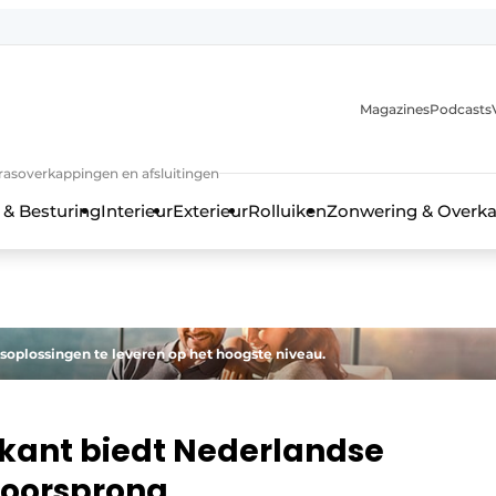
Magazines
Podcasts
rrasoverkappingen en afsluitingen
 & Besturing
Interieur
Exterieur
Rolluiken
Zonwering & Overk
oplossingen te leveren op het hoogste niveau.
ikant biedt Nederlandse
voorsprong