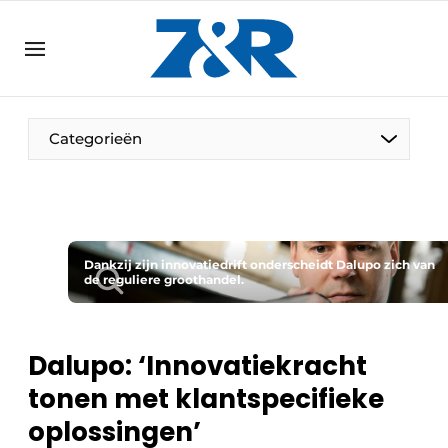
NL
zenronline.eu
NL
DE
EN
Categorieën
Dankzij zijn innovatiedrift onderscheidt Dalupo zich van
de reguliere groothandel.
Dalupo: ‘Innovatiekracht
tonen met klantspecifieke
oplossingen’