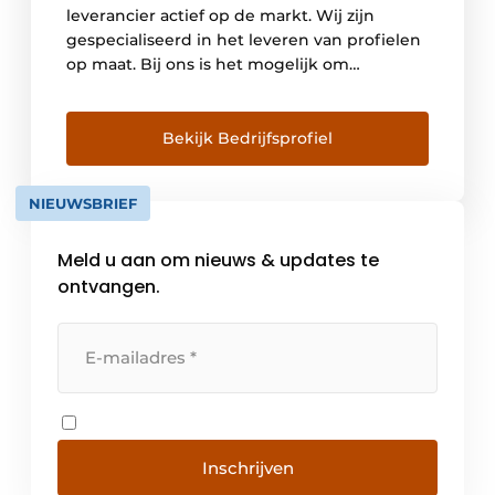
leverancier actief op de markt. Wij zijn
gespecialiseerd in het leveren van profielen
op maat. Bij ons is het mogelijk om
aluminium extrusieprofielen af fabriek te
laten poedercoaten of anodiseren. We
werken veel samen met betrouwbare
Bekijk Bedrijfsprofiel
contacten binnen en buiten Europa.
Verscheidene fabrieken, waar wij profielen
NIEUWSBRIEF
afnemen, hebben het keurmerk Qualicoat of
Qualanod. Door de jaren […]
Meld u aan om nieuws & updates te
ontvangen.
Inschrijven