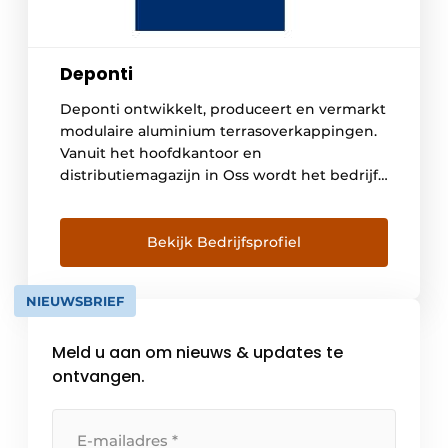
Deponti
Deponti ontwikkelt, produceert en vermarkt
modulaire aluminium terrasoverkappingen.
Vanuit het hoofdkantoor en
distributiemagazijn in Oss wordt het bedrijf
gerund en geëxpandeerd met een jong
enthousiast team. Behalve de Deponti
aluminium terrasoverkapping werkt Deponti
Bekijk Bedrijfsprofiel
aan een hele range van buitenleven
producten. Deponti wil met zijn
NIEUWSBRIEF
productassortiment het binnenleven
naadloos aansluiten op het buitenleven.
Meld u aan om nieuws & updates te
“Bestaande en nieuwe […]
ontvangen.