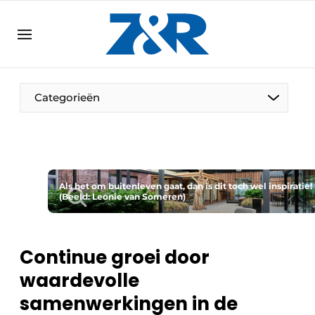
NL
zenronline.eu
NL
DE
EN
Categorieën
Als het om buitenleven gaat, dan is dit toch wel inspiratie!
(Beeld: Leonie van Someren)
Continue groei door
waardevolle
samenwerkingen in de