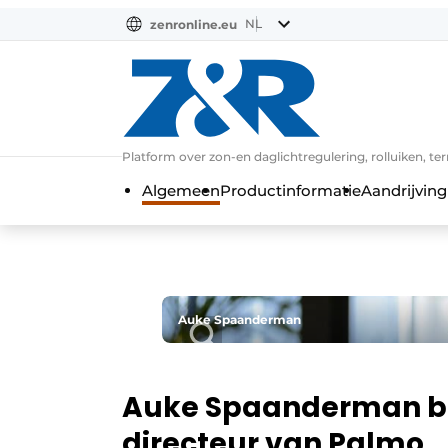
NL
zenronline.eu
NL
DE
EN
Platform over zon-en daglichtregulering, rolluiken, te
Algemeen
Productinformatie
Aandrijving
Auke Spaanderman
Auke Spaanderman b
directeur van Palmo