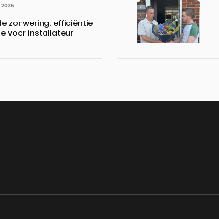
I 2026
e zonwering: efficiëntie
 voor installateur