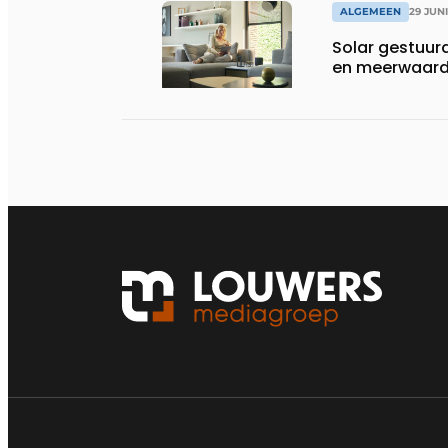
ALGEMEEN
29 JUN
Solar gestuurd
en meerwaarde