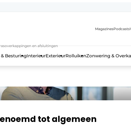
Magazines
Podcasts
rrasoverkappingen en afsluitingen
 & Besturing
Interieur
Exterieur
Rolluiken
Zonwering & Overk
enoemd tot algemeen